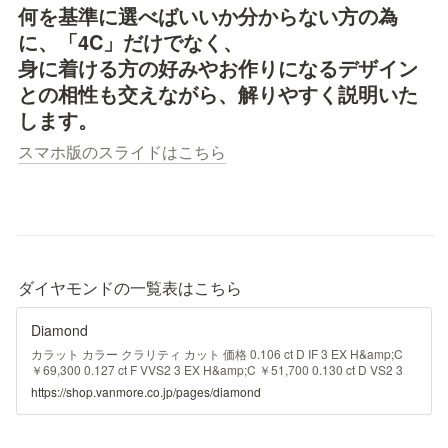
何を基準に選べばいいか分からない方の為
に、「4C」だけでなく、

身に着ける方の好みやお作りになるデザイン
との相性も交えながら、解りやすく説明いた
します。
スマホ版のスライドはこちら
ダイヤモンドの一覧表はこちら
Diamond
カラット カラー クラリティ カット 価格 0.106 ct D IF 3 EX H&amp;C
￥69,300 0.127 ct F VVS2 3 EX H&amp;C ￥51,700 0.130 ct D VS2 3
EX H&amp;C ￥49,500 0.150 ct L VS1 3 EX H&amp;C ￥37,400 0.162
https://shop.vanmore.co.jp/pages/diamond
ct D IF 3 EX H&amp;C ￥85,800 0.204 ct D VS1 3 EX H&amp;C
￥129,600 0.204 ct F VS2 3 EX H&amp;C ￥80,300 0.206 ct D VVS1 3
EX H&amp;C ￥106,000